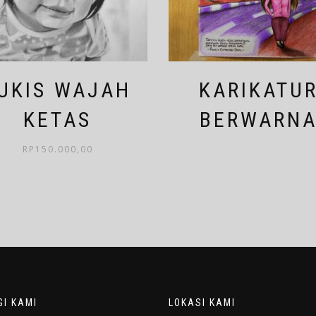
UKIS WAJAH
KARIKATU
KETAS
BERWARN
RP
150.000,00
I KAMI
LOKASI KAMI