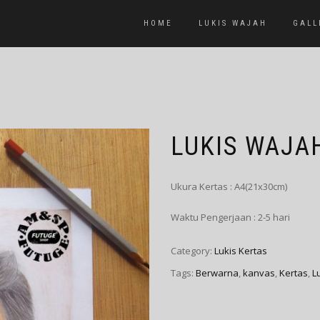
HOME
LUKIS WAJAH
GALL
LUKIS WAJA
Ukura Kertas : A4(21x30cm)
Waktu Pengerjaan : 2-5 hari
Category:
Lukis Kertas
Tags:
Berwarna
,
kanvas
,
Kertas
,
L