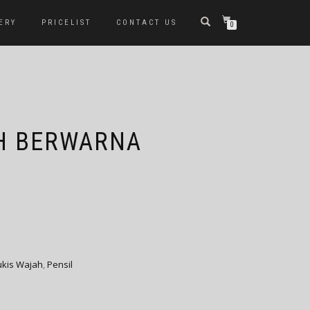
ERY
PRICELIST
CONTACT US
0
H BERWARNA
ukis Wajah
,
Pensil