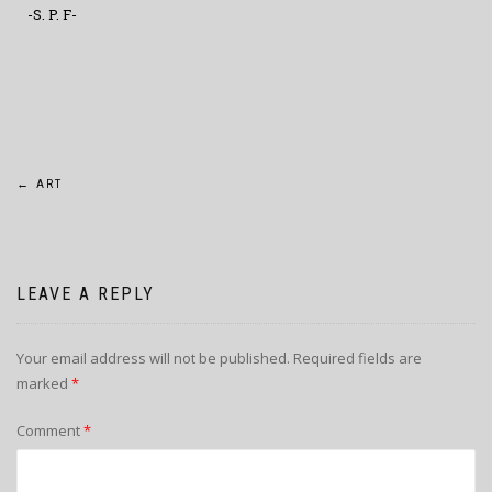
-S. P. F-
←
ART
LEAVE A REPLY
Your email address will not be published.
Required fields are
marked
*
Comment
*