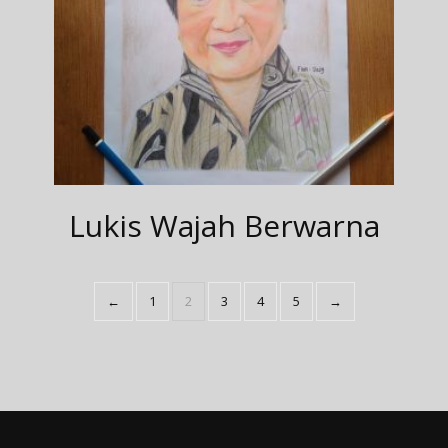
Lukis Wajah Berwarna
←
1
2
3
4
5
→